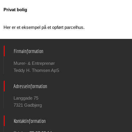
Privat bolig
Her er et eksempel på et opført parcelhus.
​Firmainformation
Murer- & Entreprenør
Teddy H. Thomsen ApS
Adresseinformation
Langgade 75
7321 Gadbjerg
​Kontaktinformation